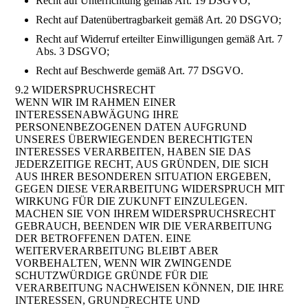
Recht auf Unterrichtung gemäß Art. 19 DSGVO;
Recht auf Datenübertragbarkeit gemäß Art. 20 DSGVO;
Recht auf Widerruf erteilter Einwilligungen gemäß Art. 7
Abs. 3 DSGVO;
Recht auf Beschwerde gemäß Art. 77 DSGVO.
9.2 WIDERSPRUCHSRECHT
WENN WIR IM RAHMEN EINER
INTERESSENABWÄGUNG IHRE
PERSONENBEZOGENEN DATEN AUFGRUND
UNSERES ÜBERWIEGENDEN BERECHTIGTEN
INTERESSES VERARBEITEN, HABEN SIE DAS
JEDERZEITIGE RECHT, AUS GRÜNDEN, DIE SICH
AUS IHRER BESONDEREN SITUATION ERGEBEN,
GEGEN DIESE VERARBEITUNG WIDERSPRUCH MIT
WIRKUNG FÜR DIE ZUKUNFT EINZULEGEN.
MACHEN SIE VON IHREM WIDERSPRUCHSRECHT
GEBRAUCH, BEENDEN WIR DIE VERARBEITUNG
DER BETROFFENEN DATEN. EINE
WEITERVERARBEITUNG BLEIBT ABER
VORBEHALTEN, WENN WIR ZWINGENDE
SCHUTZWÜRDIGE GRÜNDE FÜR DIE
VERARBEITUNG NACHWEISEN KÖNNEN, DIE IHRE
INTERESSEN, GRUNDRECHTE UND