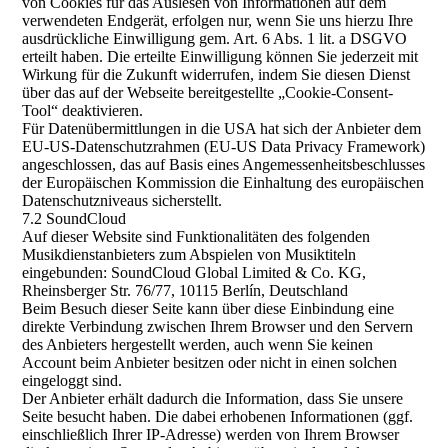
von Cookies für das Auslesen von Informationen auf dem
verwendeten Endgerät, erfolgen nur, wenn Sie uns hierzu Ihre
ausdrückliche Einwilligung gem. Art. 6 Abs. 1 lit. a DSGVO
erteilt haben. Die erteilte Einwilligung können Sie jederzeit mit
Wirkung für die Zukunft widerrufen, indem Sie diesen Dienst
über das auf der Webseite bereitgestellte „Cookie-Consent-
Tool“ deaktivieren.
Für Datenübermittlungen in die USA hat sich der Anbieter dem
EU-US-Datenschutzrahmen (EU-US Data Privacy Framework)
angeschlossen, das auf Basis eines Angemessenheitsbeschlusses
der Europäischen Kommission die Einhaltung des europäischen
Datenschutzniveaus sicherstellt.
7.2 SoundCloud
Auf dieser Website sind Funktionalitäten des folgenden
Musikdienstanbieters zum Abspielen von Musiktiteln
eingebunden: SoundCloud Global Limited & Co. KG,
Rheinsberger Str. 76/77, 10115 Berlín, Deutschland
Beim Besuch dieser Seite kann über diese Einbindung eine
direkte Verbindung zwischen Ihrem Browser und den Servern
des Anbieters hergestellt werden, auch wenn Sie keinen
Account beim Anbieter besitzen oder nicht in einen solchen
eingeloggt sind.
Der Anbieter erhält dadurch die Information, dass Sie unsere
Seite besucht haben. Die dabei erhobenen Informationen (ggf.
einschließlich Ihrer IP-Adresse) werden von Ihrem Browser